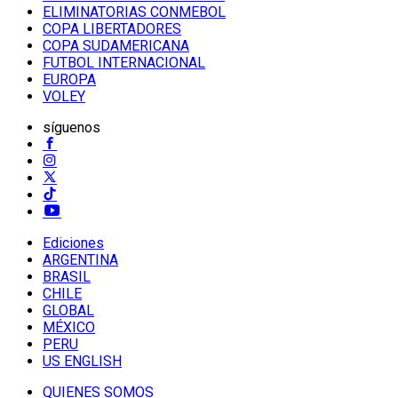
ELIMINATORIAS CONMEBOL
COPA LIBERTADORES
COPA SUDAMERICANA
FUTBOL INTERNACIONAL
EUROPA
VOLEY
síguenos
Ediciones
ARGENTINA
BRASIL
CHILE
GLOBAL
MÉXICO
PERU
US ENGLISH
QUIENES SOMOS