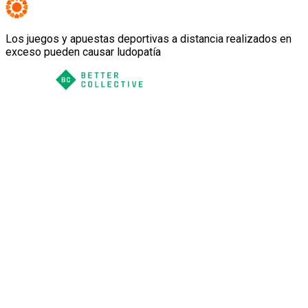
Los juegos y apuestas deportivas a distancia realizados en
exceso pueden causar ludopatía