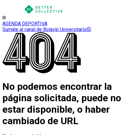
AGENDA DEPORTIVA
Sumate al canal de Bolavip Universitario
No podemos encontrar la
página solicitada, puede no
estar disponible, o haber
cambiado de URL