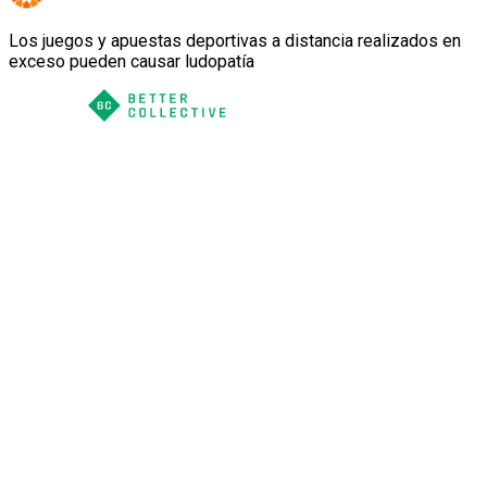
Los juegos y apuestas deportivas a distancia realizados en
exceso pueden causar ludopatía