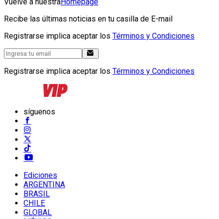
Vuelve a nuestra
Homepage
Recibe las últimas noticias en tu casilla de E-mail
Registrarse implica aceptar los
Términos y Condiciones
Registrarse implica aceptar los
Términos y Condiciones
síguenos
Ediciones
ARGENTINA
BRASIL
CHILE
GLOBAL