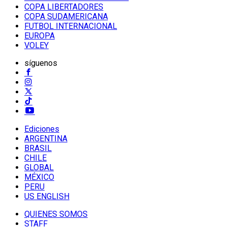
COPA LIBERTADORES
COPA SUDAMERICANA
FUTBOL INTERNACIONAL
EUROPA
VOLEY
síguenos
Ediciones
ARGENTINA
BRASIL
CHILE
GLOBAL
MÉXICO
PERU
US ENGLISH
QUIENES SOMOS
STAFF