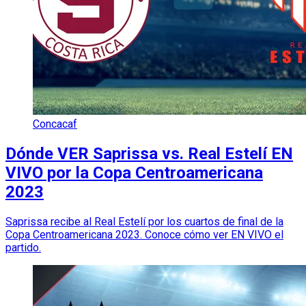
Concacaf
Dónde VER Saprissa vs. Real Estelí EN
VIVO por la Copa Centroamericana
2023
Saprissa recibe al Real Estelí por los cuartos de final de la
Copa Centroamericana 2023. Conoce cómo ver EN VIVO el
partido.