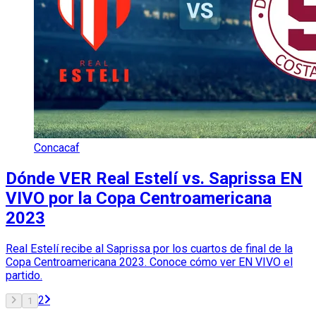
Concacaf
Dónde VER Real Estelí vs. Saprissa EN
VIVO por la Copa Centroamericana
2023
Real Estelí recibe al Saprissa por los cuartos de final de la
Copa Centroamericana 2023. Conoce cómo ver EN VIVO el
partido.
2
1