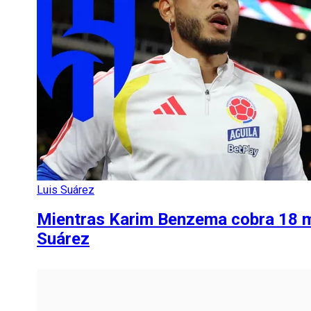
Luis Suárez
Mientras Karim Benzema cobra 18 mill
Suárez