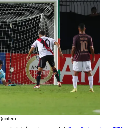
Quintero.