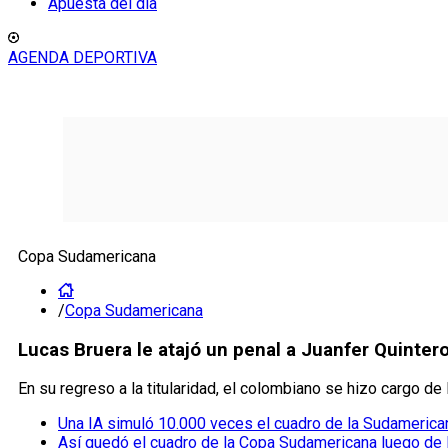
Apuesta del día
AGENDA DEPORTIVA
Copa Sudamericana
/
Copa Sudamericana
Lucas Bruera le atajó un penal a Juanfer Quinte
En su regreso a la titularidad, el colombiano se hizo cargo d
Una IA simuló 10.000 veces el cuadro de la Sudamericana:
Así quedó el cuadro de la Copa Sudamericana luego de l