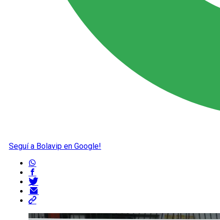
Seguí a Bolavip en Google!