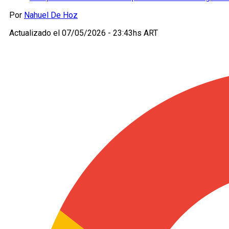
Por
Nahuel De Hoz
Actualizado el
07/05/2026 - 23:43hs ART