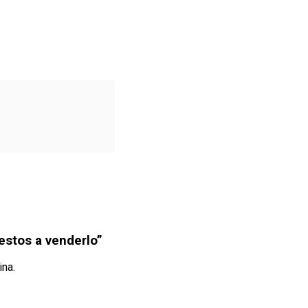
estos a venderlo”
ina.