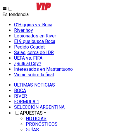
Es tendencia
:
O’Higgins vs. Boca
River hoy
Lesionados en River
El 9 que busca Boca
Pedido Coudet
Salas, cerca de IDR
UEFA vs. FIFA
¿Rulli al City?
Interesados en Mastantuono
Vincic sobre la final
ULTIMAS NOTICIAS
BOCA
RIVER
FORMULA 1
SELECCIÓN ARGENTINA
APUESTAS
NOTICIAS
PRONÓSTICOS
GUÍAS