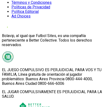
Términos y Condiciones
Políticas de Privacidad
Política Editorial
Ad Choices
Bolavip, al igual que Futbol Sites, es una compañía
perteneciente a Better Collective. Todos los derechos
reservados.
EL JUEGO COMPULSIVO ES PERJUDICIAL PARA VOS Y TU
FAMILIA, Línea gratuita de orientación al jugador
problemático: Buenos Aires Provincia 0800-444-4000,
Buenos Aires Ciudad 0800-666-6006
EL JUGAR COMPULSIVAMENTE ES PERJUDICIAL PARA LA
SALUD.