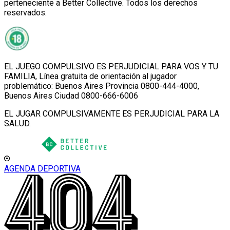
perteneciente a Better Collective. Todos los derechos
reservados.
EL JUEGO COMPULSIVO ES PERJUDICIAL PARA VOS Y TU
FAMILIA, Línea gratuita de orientación al jugador
problemático: Buenos Aires Provincia 0800-444-4000,
Buenos Aires Ciudad 0800-666-6006
EL JUGAR COMPULSIVAMENTE ES PERJUDICIAL PARA LA
SALUD.
AGENDA DEPORTIVA