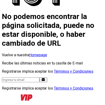
No podemos encontrar la
página solicitada, puede no
estar disponible, o haber
cambiado de URL
Vuelve a nuestra
Homepage
Recibe las últimas noticias en tu casilla de E-mail
Registrarse implica aceptar los
Términos y Condiciones
Registrarse implica aceptar los
Términos y Condiciones