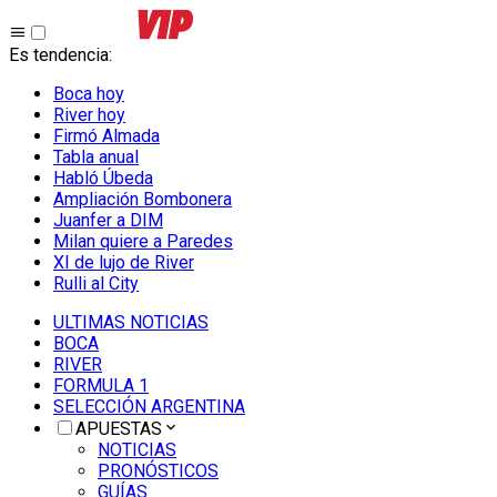
Es tendencia
:
Boca hoy
River hoy
Firmó Almada
Tabla anual
Habló Úbeda
Ampliación Bombonera
Juanfer a DIM
Milan quiere a Paredes
XI de lujo de River
Rulli al City
ULTIMAS NOTICIAS
BOCA
RIVER
FORMULA 1
SELECCIÓN ARGENTINA
APUESTAS
NOTICIAS
PRONÓSTICOS
GUÍAS