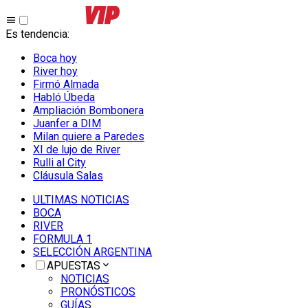
Es tendencia
:
Boca hoy
River hoy
Firmó Almada
Habló Úbeda
Ampliación Bombonera
Juanfer a DIM
Milan quiere a Paredes
XI de lujo de River
Rulli al City
Cláusula Salas
ULTIMAS NOTICIAS
BOCA
RIVER
FORMULA 1
SELECCIÓN ARGENTINA
APUESTAS
NOTICIAS
PRONÓSTICOS
GUÍAS