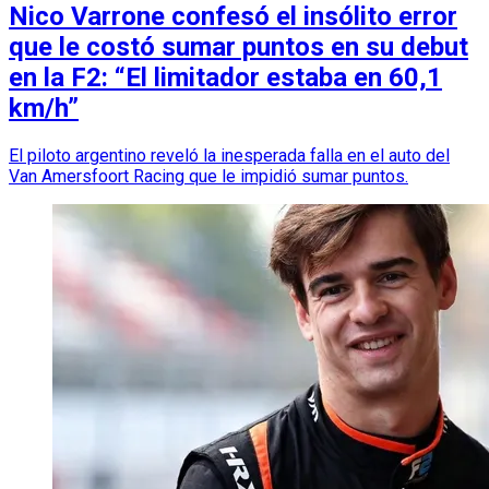
Nico Varrone confesó el insólito error
que le costó sumar puntos en su debut
en la F2: “El limitador estaba en 60,1
km/h”
El piloto argentino reveló la inesperada falla en el auto del
Van Amersfoort Racing que le impidió sumar puntos.