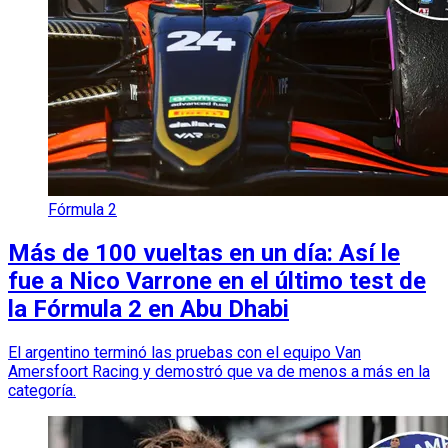
Fórmula 2
Más de 100 vueltas en un día: Así le
fue a Nico Varrone en el último test de
la Fórmula 2 en Abu Dhabi
El argentino terminó las pruebas con el equipo Van
Amersfoort Racing y demostró que va de menos a más en la
categoría.