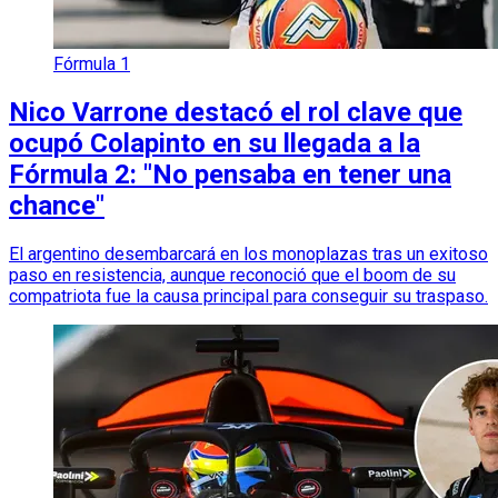
Fórmula 1
Nico Varrone destacó el rol clave que
ocupó Colapinto en su llegada a la
Fórmula 2: "No pensaba en tener una
chance"
El argentino desembarcará en los monoplazas tras un exitoso
paso en resistencia, aunque reconoció que el boom de su
compatriota fue la causa principal para conseguir su traspaso.