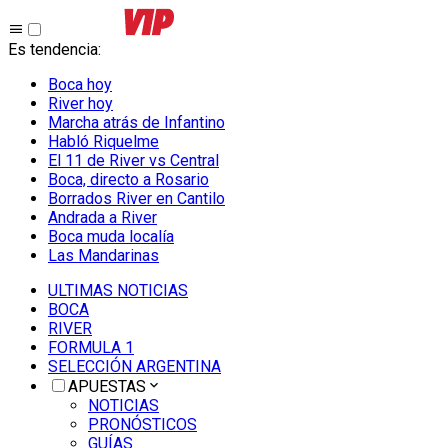
Es tendencia
:
Boca hoy
River hoy
Marcha atrás de Infantino
Habló Riquelme
El 11 de River vs Central
Boca, directo a Rosario
Borrados River en Cantilo
Andrada a River
Boca muda localía
Las Mandarinas
ULTIMAS NOTICIAS
BOCA
RIVER
FORMULA 1
SELECCIÓN ARGENTINA
APUESTAS
NOTICIAS
PRONÓSTICOS
GUÍAS