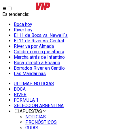
Es tendencia
:
Boca hoy
River hoy
El 11 de Boca vs. Newell´s
El 11 de River vs. Central
River va por Almada
Colidio, con un pie afuera
Marcha atrás de Infantino
Boca, directo a Rosario
Borrados River en Cantilo
Las Mandarinas
ULTIMAS NOTICIAS
BOCA
RIVER
FORMULA 1
SELECCIÓN ARGENTINA
APUESTAS
NOTICIAS
PRONÓSTICOS
GUÍAS