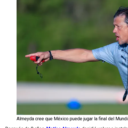
Almeyda cree que México puede jugar la final del Mundia