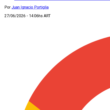
Por
Juan Ignacio Portiglia
27/06/2026 - 14:06hs ART