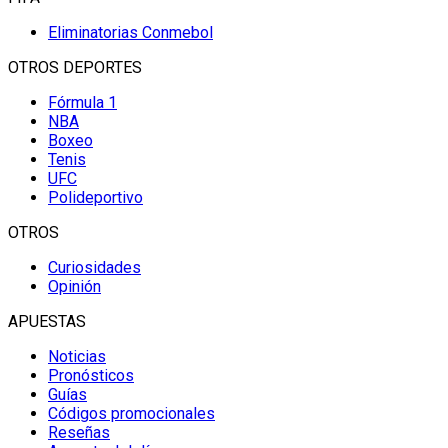
Eliminatorias Conmebol
OTROS DEPORTES
Fórmula 1
NBA
Boxeo
Tenis
UFC
Polideportivo
OTROS
Curiosidades
Opinión
APUESTAS
Noticias
Pronósticos
Guías
Códigos promocionales
Reseñas