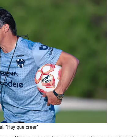
l: “Hay que creer”