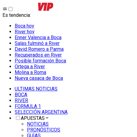
Es tendencia
:
Boca hoy
River hoy
Enner Valencia a Boca
Salas fulminó a River
David Romero a Parma
Recuperados en River
Posible formación Boca
Ortega a River
Molina a Roma
Nueva casaca de Boca
ULTIMAS NOTICIAS
BOCA
RIVER
FORMULA 1
SELECCIÓN ARGENTINA
APUESTAS
NOTICIAS
PRONÓSTICOS
GUÍAS