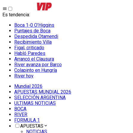
Es tendencia
:
Boca 1-0 O’Higgins
Puntajes de Boca
Despedida Otamendi
Recibimiento Villa
Figal, criticado
Habló Paredes
Arrancó el Clausura
River avanza por Barco
Colapinto en Hungría
River hoy
Mundial 2026
APUESTAS MUNDIAL 2026
SELECCIÓN ARGENTINA
ULTIMAS NOTICIAS
BOCA
RIVER
FORMULA 1
APUESTAS
NOTICIAS