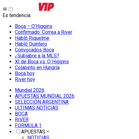
Es tendencia
:
Boca – O’Higgins
Confirmado: Correa a River
Habló Riquelme
Habló Quintero
Convocados Boca
¿Subiabre a la MLS?
XI de Boca vs. O´Higgins
Colapinto en Hungría
Boca hoy
River hoy
Mundial 2026
APUESTAS MUNDIAL 2026
SELECCIÓN ARGENTINA
ULTIMAS NOTICIAS
BOCA
RIVER
FORMULA 1
APUESTAS
NOTICIAS