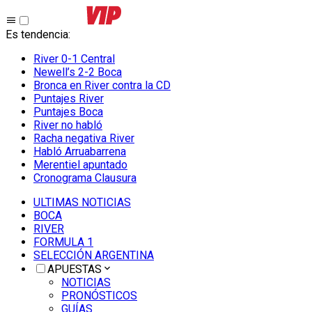
Es tendencia
:
River 0-1 Central
Newell’s 2-2 Boca
Bronca en River contra la CD
Puntajes River
Puntajes Boca
River no habló
Racha negativa River
Habló Arruabarrena
Merentiel apuntado
Cronograma Clausura
ULTIMAS NOTICIAS
BOCA
RIVER
FORMULA 1
SELECCIÓN ARGENTINA
APUESTAS
NOTICIAS
PRONÓSTICOS
GUÍAS