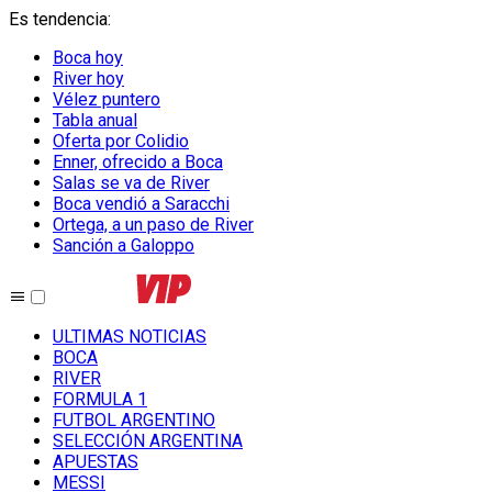
Es tendencia
:
Boca hoy
River hoy
Vélez puntero
Tabla anual
Oferta por Colidio
Enner, ofrecido a Boca
Salas se va de River
Boca vendió a Saracchi
Ortega, a un paso de River
Sanción a Galoppo
ULTIMAS NOTICIAS
BOCA
RIVER
FORMULA 1
FUTBOL ARGENTINO
SELECCIÓN ARGENTINA
APUESTAS
MESSI