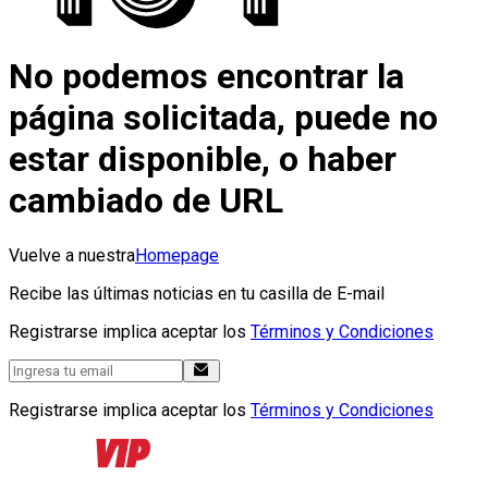
No podemos encontrar la
página solicitada, puede no
estar disponible, o haber
cambiado de URL
Vuelve a nuestra
Homepage
Recibe las últimas noticias en tu casilla de E-mail
Registrarse implica aceptar los
Términos y Condiciones
Registrarse implica aceptar los
Términos y Condiciones