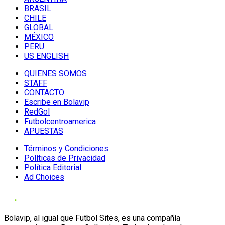
BRASIL
CHILE
GLOBAL
MÉXICO
PERU
US ENGLISH
QUIENES SOMOS
STAFF
CONTACTO
Escribe en Bolavip
RedGol
Futbolcentroamerica
APUESTAS
Términos y Condiciones
Políticas de Privacidad
Política Editorial
Ad Choices
Bolavip, al igual que Futbol Sites, es una compañía