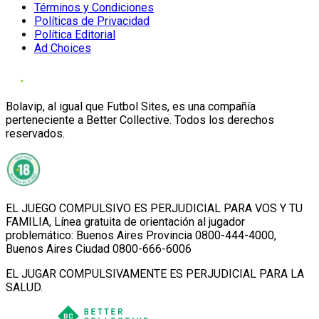
Términos y Condiciones
Políticas de Privacidad
Política Editorial
Ad Choices
Bolavip, al igual que Futbol Sites, es una compañía
perteneciente a Better Collective. Todos los derechos
reservados.
EL JUEGO COMPULSIVO ES PERJUDICIAL PARA VOS Y TU
FAMILIA, Línea gratuita de orientación al jugador
problemático: Buenos Aires Provincia 0800-444-4000,
Buenos Aires Ciudad 0800-666-6006
EL JUGAR COMPULSIVAMENTE ES PERJUDICIAL PARA LA
SALUD.