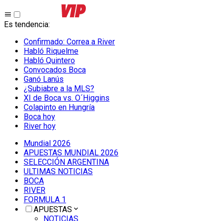
Es tendencia
:
Confirmado: Correa a River
Habló Riquelme
Habló Quintero
Convocados Boca
Ganó Lanús
¿Subiabre a la MLS?
XI de Boca vs. O´Higgins
Colapinto en Hungría
Boca hoy
River hoy
Mundial 2026
APUESTAS MUNDIAL 2026
SELECCIÓN ARGENTINA
ULTIMAS NOTICIAS
BOCA
RIVER
FORMULA 1
APUESTAS
NOTICIAS