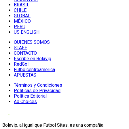
BRASIL
CHILE
GLOBAL
MÉXICO
PERU
US ENGLISH
QUIENES SOMOS
STAFF
CONTACTO
Escribe en Bolavip
RedGol
Futbolcentroamerica
APUESTAS
Términos y Condiciones
Políticas de Privacidad
Política Editorial
Ad Choices
Bolavip, al igual que Futbol Sites, es una compañía