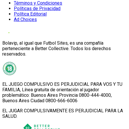
Términos y Condiciones
Políticas de Privacidad
Política Editorial
Ad Choices
Bolavip, al igual que Futbol Sites, es una compañía
perteneciente a Better Collective. Todos los derechos
reservados.
EL JUEGO COMPULSIVO ES PERJUDICIAL PARA VOS Y TU
FAMILIA, Línea gratuita de orientación al jugador
problemático: Buenos Aires Provincia 0800-444-4000,
Buenos Aires Ciudad 0800-666-6006
EL JUGAR COMPULSIVAMENTE ES PERJUDICIAL PARA LA
SALUD.