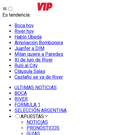
Es tendencia
:
Boca hoy
River hoy
Habló Úbeda
Ampliación Bombonera
Juanfer a DIM
Milan quiere a Paredes
XI de lujo de River
Rulli al City
Cláusula Salas
Castaño se va de River
ULTIMAS NOTICIAS
BOCA
RIVER
FORMULA 1
SELECCIÓN ARGENTINA
APUESTAS
NOTICIAS
PRONÓSTICOS
GUÍAS