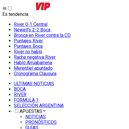
Es tendencia
:
River 0-1 Central
Newell’s 2-2 Boca
Bronca en River contra la CD
Puntajes River
Puntajes Boca
River no habló
Racha negativa River
Habló Arruabarrena
Merentiel apuntado
Cronograma Clausura
ULTIMAS NOTICIAS
BOCA
RIVER
FORMULA 1
SELECCIÓN ARGENTINA
APUESTAS
NOTICIAS
PRONÓSTICOS
GUÍAS