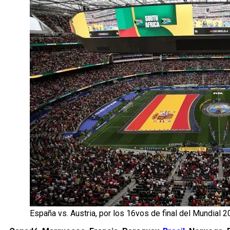
España vs. Austria, por los 16vos de final del Mundial 2