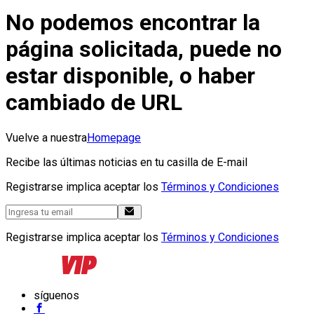
No podemos encontrar la
página solicitada, puede no
estar disponible, o haber
cambiado de URL
Vuelve a nuestra
Homepage
Recibe las últimas noticias en tu casilla de E-mail
Registrarse implica aceptar los
Términos y Condiciones
Registrarse implica aceptar los
Términos y Condiciones
síguenos