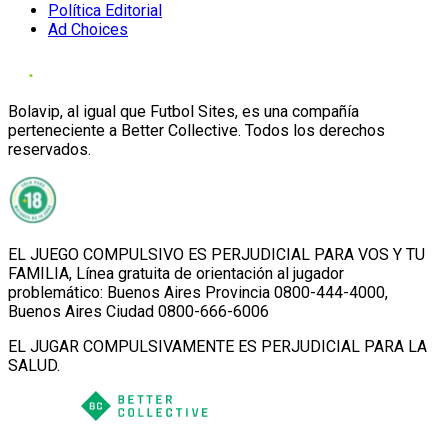
Política Editorial
Ad Choices
Bolavip, al igual que Futbol Sites, es una compañía
perteneciente a Better Collective. Todos los derechos
reservados.
EL JUEGO COMPULSIVO ES PERJUDICIAL PARA VOS Y TU
FAMILIA, Línea gratuita de orientación al jugador
problemático: Buenos Aires Provincia 0800-444-4000,
Buenos Aires Ciudad 0800-666-6006
EL JUGAR COMPULSIVAMENTE ES PERJUDICIAL PARA LA
SALUD.