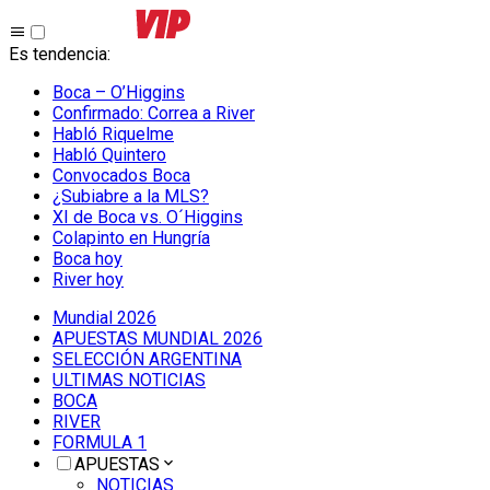
Es tendencia
:
Boca – O’Higgins
Confirmado: Correa a River
Habló Riquelme
Habló Quintero
Convocados Boca
¿Subiabre a la MLS?
XI de Boca vs. O´Higgins
Colapinto en Hungría
Boca hoy
River hoy
Mundial 2026
APUESTAS MUNDIAL 2026
SELECCIÓN ARGENTINA
ULTIMAS NOTICIAS
BOCA
RIVER
FORMULA 1
APUESTAS
NOTICIAS