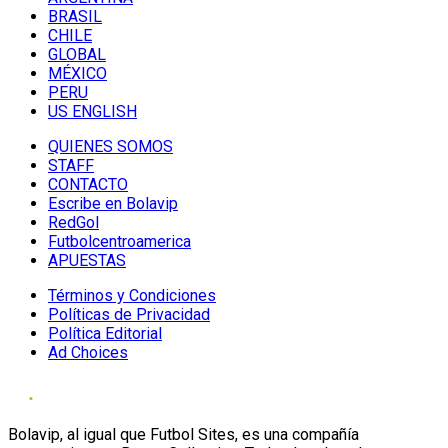
BRASIL
CHILE
GLOBAL
MÉXICO
PERU
US ENGLISH
QUIENES SOMOS
STAFF
CONTACTO
Escribe en Bolavip
RedGol
Futbolcentroamerica
APUESTAS
Términos y Condiciones
Políticas de Privacidad
Política Editorial
Ad Choices
Bolavip, al igual que Futbol Sites, es una compañía