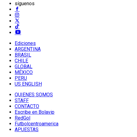
síguenos
Ediciones
ARGENTINA
BRASIL
CHILE
GLOBAL
MÉXICO
PERU
US ENGLISH
QUIENES SOMOS
STAFF
CONTACTO
Escribe en Bolavip
RedGol
Futbolcentroamerica
APUESTAS