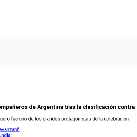
compañeros de Argentina tras la clasificación contr
rquero fue uno de los grandes protagonistas de la celebración.
 avanzará"
undial