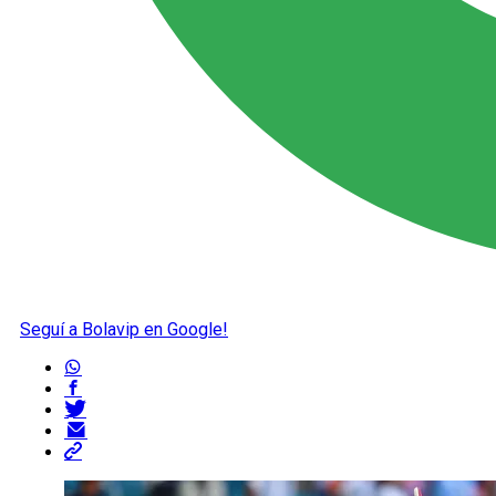
Seguí a Bolavip en Google!