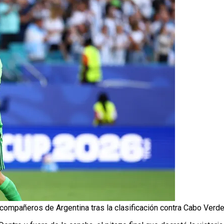
 compañeros de Argentina tras la clasificación contra Cabo Verd