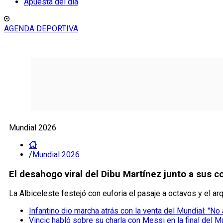
Apuesta del día
AGENDA DEPORTIVA
Mundial 2026
/
Mundial 2026
El desahogo viral del Dibu Martínez junto a sus 
La Albiceleste festejó con euforia el pasaje a octavos y el a
Infantino dio marcha atrás con la venta del Mundial: "No
Vincic habló sobre su charla con Messi en la final del M