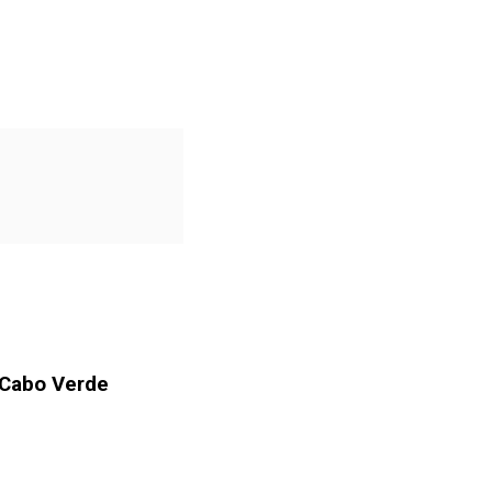
a Cabo Verde