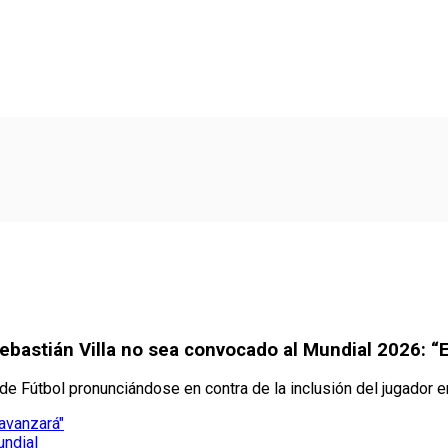
ebastián Villa no sea convocado al Mundial 2026: “
de Fútbol pronunciándose en contra de la inclusión del jugador en
 avanzará"
undial