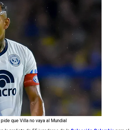
pide que Villa no vaya al Mundial