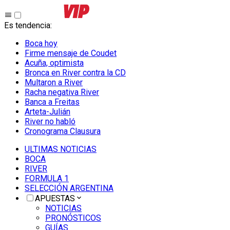
Es tendencia
:
Boca hoy
Firme mensaje de Coudet
Acuña, optimista
Bronca en River contra la CD
Multaron a River
Racha negativa River
Banca a Freitas
Arteta-Julián
River no habló
Cronograma Clausura
ULTIMAS NOTICIAS
BOCA
RIVER
FORMULA 1
SELECCIÓN ARGENTINA
APUESTAS
NOTICIAS
PRONÓSTICOS
GUÍAS