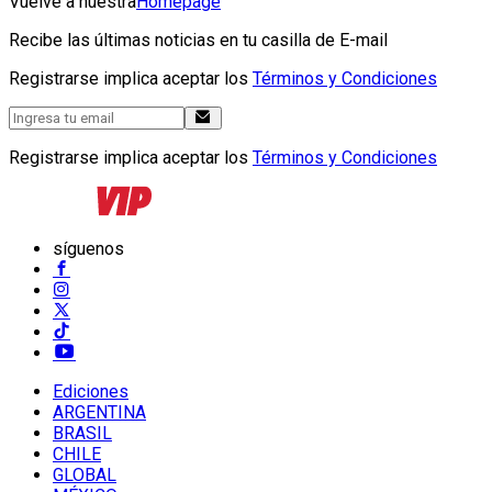
Vuelve a nuestra
Homepage
Recibe las últimas noticias en tu casilla de E-mail
Registrarse implica aceptar los
Términos y Condiciones
Registrarse implica aceptar los
Términos y Condiciones
síguenos
Ediciones
ARGENTINA
BRASIL
CHILE
GLOBAL