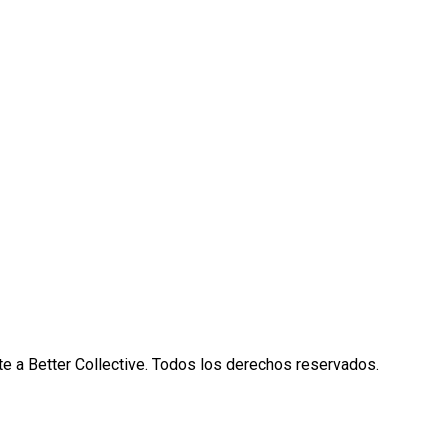
nte a Better Collective. Todos los derechos reservados.