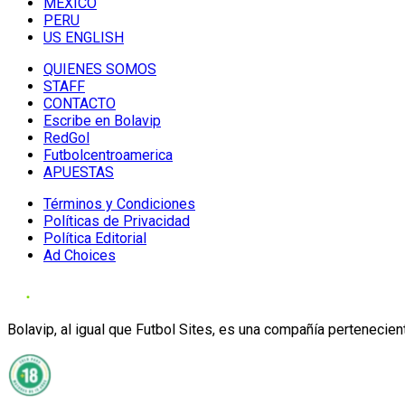
MÉXICO
PERU
US ENGLISH
QUIENES SOMOS
STAFF
CONTACTO
Escribe en Bolavip
RedGol
Futbolcentroamerica
APUESTAS
Términos y Condiciones
Políticas de Privacidad
Política Editorial
Ad Choices
Bolavip, al igual que Futbol Sites, es una compañía pertenecie