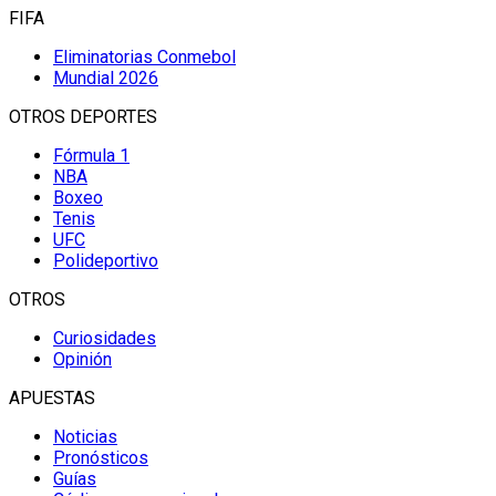
FIFA
Eliminatorias Conmebol
Mundial 2026
OTROS DEPORTES
Fórmula 1
NBA
Boxeo
Tenis
UFC
Polideportivo
OTROS
Curiosidades
Opinión
APUESTAS
Noticias
Pronósticos
Guías