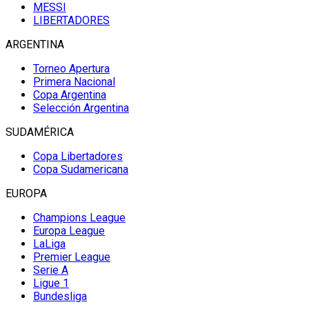
MESSI
LIBERTADORES
ARGENTINA
Torneo Apertura
Primera Nacional
Copa Argentina
Selección Argentina
SUDAMÉRICA
Copa Libertadores
Copa Sudamericana
EUROPA
Champions League
Europa League
LaLiga
Premier League
Serie A
Ligue 1
Bundesliga