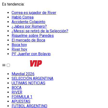
Es tendencia
:
Correa es jugador de River
Habló Correa
Accidente Colapinto
¿Jabes por Romero?
¿Messi se retiró de la Selección?
Riquelme sobre Paredes
El mercado de Boca
Boca hoy
River hoy
PF Juanfer con Bolavip
Mundial 2026
SELECCIÓN ARGENTINA
ULTIMAS NOTICIAS
BOCA
RIVER
FORMULA 1
APUESTAS
FUTBOL ARGENTINO