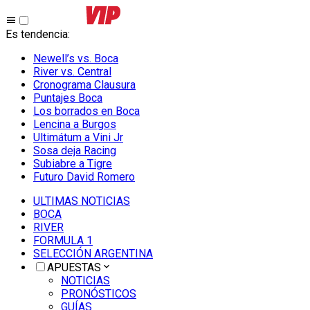
Es tendencia
:
Newell’s vs. Boca
River vs. Central
Cronograma Clausura
Puntajes Boca
Los borrados en Boca
Lencina a Burgos
Ultimátum a Vini Jr
Sosa deja Racing
Subiabre a Tigre
Futuro David Romero
ULTIMAS NOTICIAS
BOCA
RIVER
FORMULA 1
SELECCIÓN ARGENTINA
APUESTAS
NOTICIAS
PRONÓSTICOS
GUÍAS