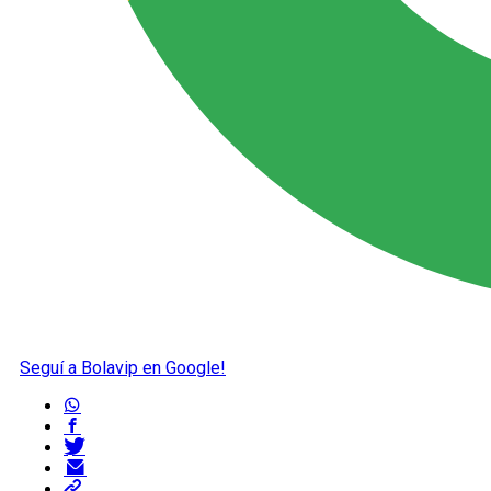
Seguí a Bolavip en Google!