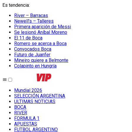
Es tendencia
:
River – Barracas
Newell’s – Talleres
Primera aparición de Messi
Se lesionó Aníbal Moreno
El 11 de Boca
Romero se acerca a Boca
Convocados Boca
Futuro de Juanfer
Mineiro quiere a Belmonte
Colapinto en Hungría
Mundial 2026
SELECCIÓN ARGENTINA
ULTIMAS NOTICIAS
BOCA
RIVER
FORMULA 1
APUESTAS
FUTBOL ARGENTINO