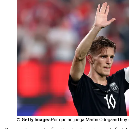
©
Getty Images
Por qué no juega Martin Odegaard hoy 