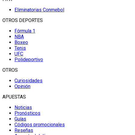
Eliminatorias Conmebol
OTROS DEPORTES
Fórmula 1
NBA
Boxeo
Tenis
UFC
Polideportivo
OTROS
Curiosidades
Opinión
APUESTAS
Noticias
Pronósticos
Guías
Códigos promocionales
Reseñas