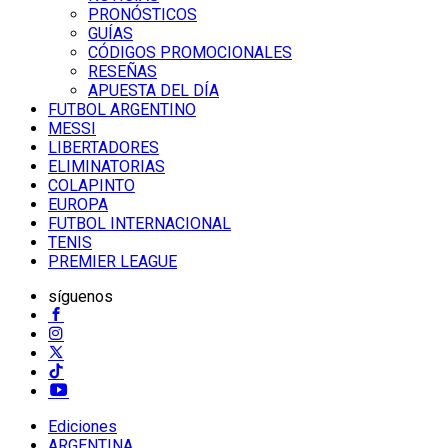
PRONÓSTICOS
GUÍAS
CÓDIGOS PROMOCIONALES
RESEÑAS
APUESTA DEL DÍA
FUTBOL ARGENTINO
MESSI
LIBERTADORES
ELIMINATORIAS
COLAPINTO
EUROPA
FUTBOL INTERNACIONAL
TENIS
PREMIER LEAGUE
síguenos
Ediciones
ARGENTINA