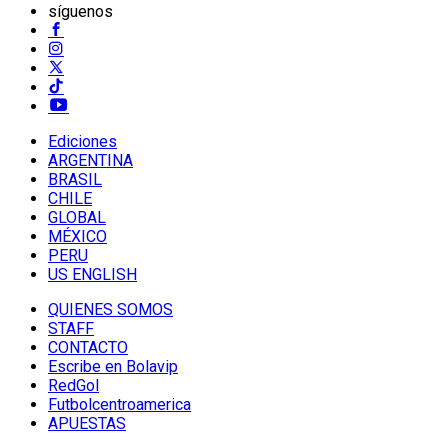
síguenos
Ediciones
ARGENTINA
BRASIL
CHILE
GLOBAL
MÉXICO
PERU
US ENGLISH
QUIENES SOMOS
STAFF
CONTACTO
Escribe en Bolavip
RedGol
Futbolcentroamerica
APUESTAS