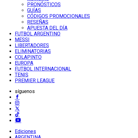
PRONÓSTICOS
GUÍAS
CÓDIGOS PROMOCIONALES
RESEÑAS
APUESTA DEL DÍA
FUTBOL ARGENTINO
MESSI
LIBERTADORES
ELIMINATORIAS
COLAPINTO
EUROPA
FUTBOL INTERNACIONAL
TENIS
PREMIER LEAGUE
síguenos
Ediciones
ARGENTINA