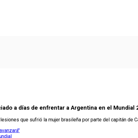
ado a días de enfrentar a Argentina en el Mundial
esiones que sufrió la mujer brasileña por parte del capitán de 
 avanzará"
undial