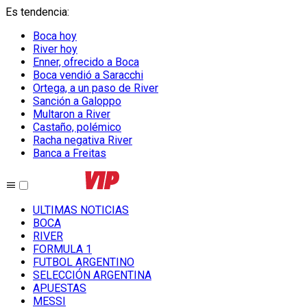
Es tendencia
:
Boca hoy
River hoy
Enner, ofrecido a Boca
Boca vendió a Saracchi
Ortega, a un paso de River
Sanción a Galoppo
Multaron a River
Castaño, polémico
Racha negativa River
Banca a Freitas
ULTIMAS NOTICIAS
BOCA
RIVER
FORMULA 1
FUTBOL ARGENTINO
SELECCIÓN ARGENTINA
APUESTAS
MESSI