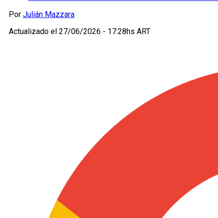
Por
Julián Mazzara
Actualizado el
27/06/2026 - 17:28hs ART