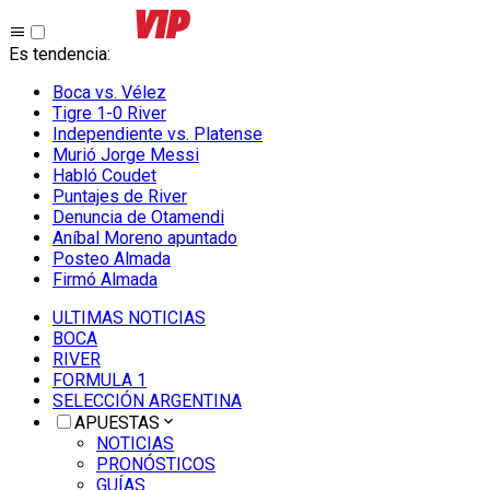
Es tendencia
:
Boca vs. Vélez
Tigre 1-0 River
Independiente vs. Platense
Murió Jorge Messi
Habló Coudet
Puntajes de River
Denuncia de Otamendi
Aníbal Moreno apuntado
Posteo Almada
Firmó Almada
ULTIMAS NOTICIAS
BOCA
RIVER
FORMULA 1
SELECCIÓN ARGENTINA
APUESTAS
NOTICIAS
PRONÓSTICOS
GUÍAS