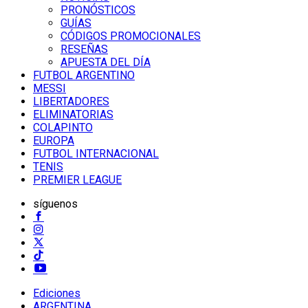
PRONÓSTICOS
GUÍAS
CÓDIGOS PROMOCIONALES
RESEÑAS
APUESTA DEL DÍA
FUTBOL ARGENTINO
MESSI
LIBERTADORES
ELIMINATORIAS
COLAPINTO
EUROPA
FUTBOL INTERNACIONAL
TENIS
PREMIER LEAGUE
síguenos
Ediciones
ARGENTINA