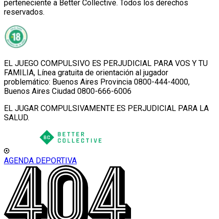
perteneciente a Better Collective. Todos los derechos
reservados.
EL JUEGO COMPULSIVO ES PERJUDICIAL PARA VOS Y TU
FAMILIA, Línea gratuita de orientación al jugador
problemático: Buenos Aires Provincia 0800-444-4000,
Buenos Aires Ciudad 0800-666-6006
EL JUGAR COMPULSIVAMENTE ES PERJUDICIAL PARA LA
SALUD.
AGENDA DEPORTIVA