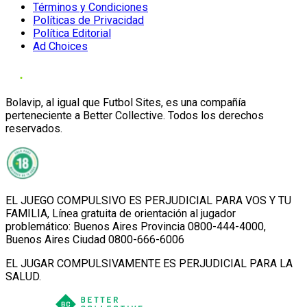
Términos y Condiciones
Políticas de Privacidad
Política Editorial
Ad Choices
Bolavip, al igual que Futbol Sites, es una compañía
perteneciente a Better Collective. Todos los derechos
reservados.
EL JUEGO COMPULSIVO ES PERJUDICIAL PARA VOS Y TU
FAMILIA, Línea gratuita de orientación al jugador
problemático: Buenos Aires Provincia 0800-444-4000,
Buenos Aires Ciudad 0800-666-6006
EL JUGAR COMPULSIVAMENTE ES PERJUDICIAL PARA LA
SALUD.