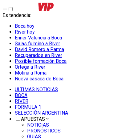
Es tendencia
:
Boca hoy
River hoy
Enner Valencia a Boca
Salas fulminó a River
David Romero a Parma
Recuperados en River
Posible formación Boca
Ortega a River
Molina a Roma
Nueva casaca de Boca
ULTIMAS NOTICIAS
BOCA
RIVER
FORMULA 1
SELECCIÓN ARGENTINA
APUESTAS
NOTICIAS
PRONÓSTICOS
GUÍAS