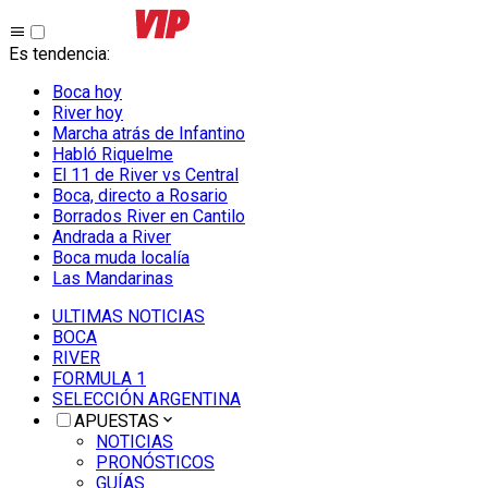
Es tendencia
:
Boca hoy
River hoy
Marcha atrás de Infantino
Habló Riquelme
El 11 de River vs Central
Boca, directo a Rosario
Borrados River en Cantilo
Andrada a River
Boca muda localía
Las Mandarinas
ULTIMAS NOTICIAS
BOCA
RIVER
FORMULA 1
SELECCIÓN ARGENTINA
APUESTAS
NOTICIAS
PRONÓSTICOS
GUÍAS