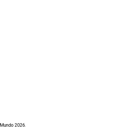
l Mundo 2026.