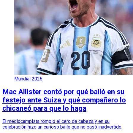
Mundial 2026
Mac Allister contó por qué bailó en su
festejo ante Suiza y qué compañero lo
chicaneó para que lo haga
El mediocampista rompió el cero de cabeza y en su
celebración hizo un curioso baile que no pasó inadvertido.