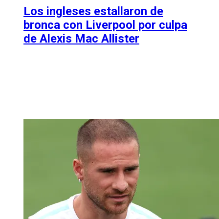
Los ingleses estallaron de
bronca con Liverpool por culpa
de Alexis Mac Allister