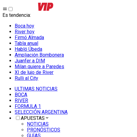
Es tendencia
:
Boca hoy
River hoy
Firmó Almada
Tabla anual
Habló Úbeda
Ampliación Bombonera
Juanfer a DIM
Milan quiere a Paredes
XI de lujo de River
Rulli al City
ULTIMAS NOTICIAS
BOCA
RIVER
FORMULA 1
SELECCIÓN ARGENTINA
APUESTAS
NOTICIAS
PRONÓSTICOS
GUÍAS