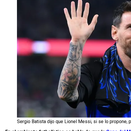
Sergio Batista dijo que Lionel Messi, si se lo propone,