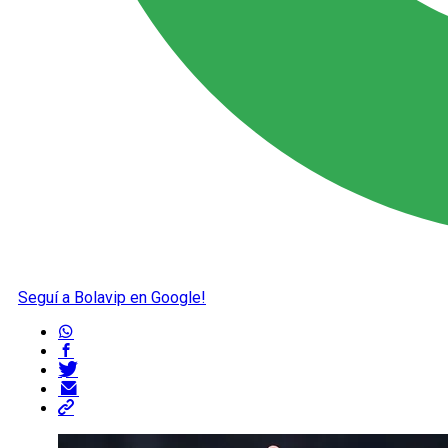
Seguí a Bolavip en Google!