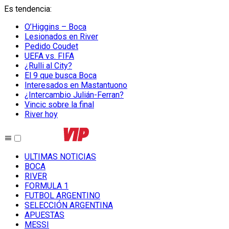
Es tendencia
:
O’Higgins – Boca
Lesionados en River
Pedido Coudet
UEFA vs. FIFA
¿Rulli al City?
El 9 que busca Boca
Interesados en Mastantuono
¿Intercambio Julián-Ferran?
Vincic sobre la final
River hoy
ULTIMAS NOTICIAS
BOCA
RIVER
FORMULA 1
FUTBOL ARGENTINO
SELECCIÓN ARGENTINA
APUESTAS
MESSI