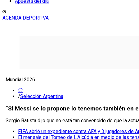
Apuesta del día
AGENDA DEPORTIVA
Mundial 2026
/
Selección Argentina
”Si Messi se lo propone lo tenemos también en e
Sergio Batista dijo que no está tan convencido de que la actua
FIFA abrió un expediente contra AFA y 3 jugadores de A
El mensaje del Torneo de L'Alcúdia en medio de las ten