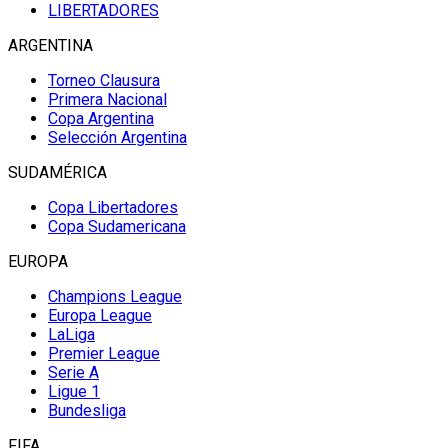
LIBERTADORES
ARGENTINA
Torneo Clausura
Primera Nacional
Copa Argentina
Selección Argentina
SUDAMÉRICA
Copa Libertadores
Copa Sudamericana
EUROPA
Champions League
Europa League
LaLiga
Premier League
Serie A
Ligue 1
Bundesliga
FIFA