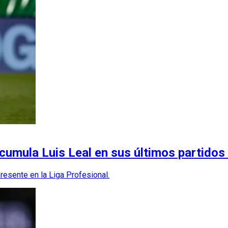
acumula Luis Leal en sus últimos partidos
presente en la Liga Profesional.