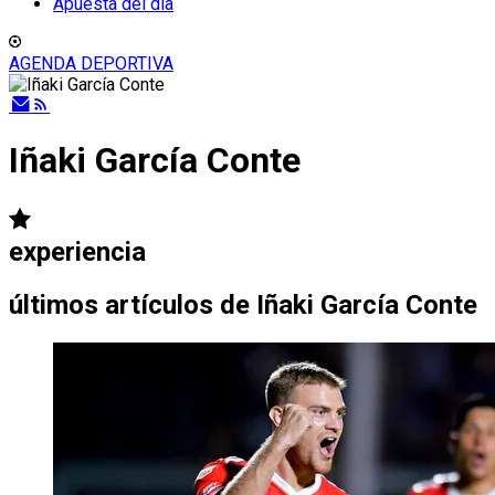
Apuesta del día
AGENDA DEPORTIVA
Iñaki García Conte
experiencia
últimos artículos de
Iñaki García Conte