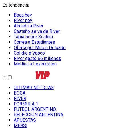
Es tendencia
:
Boca hoy
River hoy
Almada a River
Castaño se va de River
Tapia sobre Scaloni
Correa a Estudiantes
Oferta por Milton Delgado
Colidio a Vasco
River gastó 66 millones
Medina a Leverkusen
ULTIMAS NOTICIAS
BOCA
RIVER
FORMULA 1
FUTBOL ARGENTINO
SELECCIÓN ARGENTINA
APUESTAS
MESSI