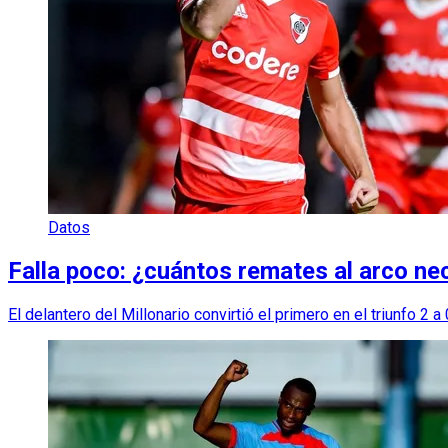
Datos
Falla poco: ¿cuántos remates al arco nec
El delantero del Millonario convirtió el primero en el triunfo 2 