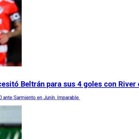
esitó Beltrán para sus 4 goles con River
a 0 ante Sarmiento en Junín. Imparable.