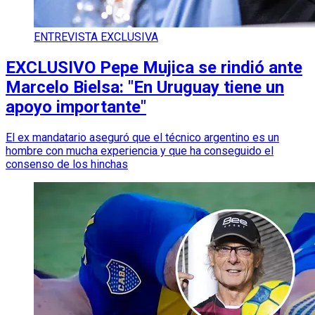
ENTREVISTA EXCLUSIVA
EXCLUSIVO Pepe Mujica se rindió ante
Marcelo Bielsa: "En Uruguay tiene un
apoyo importante"
El ex mandatario aseguró que el técnico argentino es un
hombre con mucha experiencia y que ha conseguido el
consenso de los hinchas