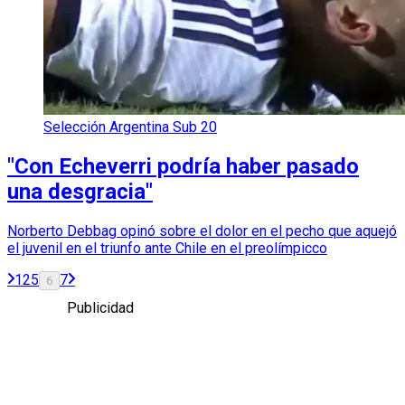
Selección Argentina Sub 20
"Con Echeverri podría haber pasado
una desgracia"
Norberto Debbag opinó sobre el dolor en el pecho que aquejó
el juvenil en el triunfo ante Chile en el preolímpicco
1
2
5
7
6
Publicidad