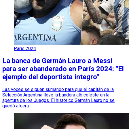
París 2024
La banca de Germán Lauro a Messi
para ser abanderado en París 2024: "El
ejemplo del deportista íntegro"
Las voces se siguen sumando para que el capitán de la
Selección Argentina lleve la bandera albiceleste en la
apertura de los Juegos. El histórico Germán Lauro no se
quedó afuera.