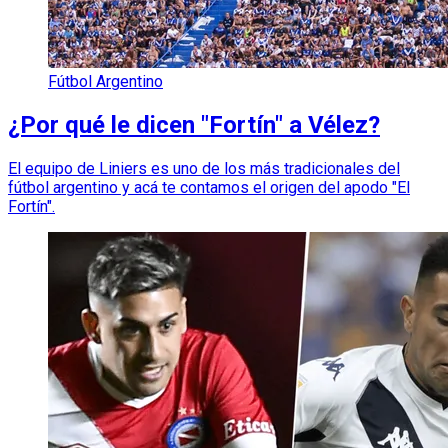
Fútbol Argentino
¿Por qué le dicen "Fortín" a Vélez?
El equipo de Liniers es uno de los más tradicionales del
fútbol argentino y acá te contamos el origen del apodo "El
Fortín".