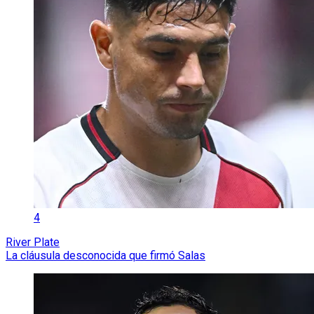
4
River Plate
La cláusula desconocida que firmó Salas