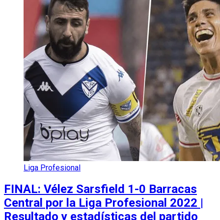
Liga Profesional
FINAL: Vélez Sarsfield 1-0 Barracas
Central por la Liga Profesional 2022 |
Resultado y estadísticas del partido