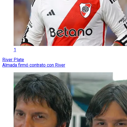
1
River Plate
Almada firmó contrato con River