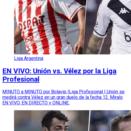
Liga Argentina
EN VIVO: Unión vs. Vélez por la Liga
Profesional
MINUTO a MINUTO por Bolavip |Liga Profesional | Unión se
medirá contra Vélez en un gran duelo de la fecha 12. Miralo
EN VIVO, EN DIRECTO y ONLINE.