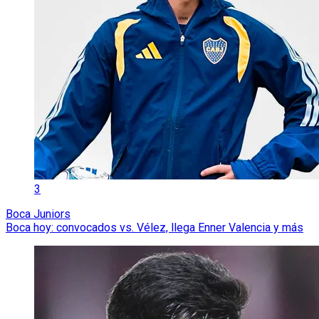
3
Boca Juniors
Boca hoy: convocados vs. Vélez, llega Enner Valencia y más