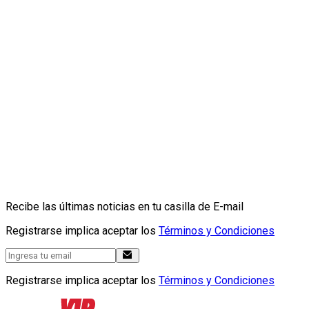
Recibe las últimas noticias en tu casilla de E-mail
Registrarse implica aceptar los
Términos y Condiciones
Registrarse implica aceptar los
Términos y Condiciones