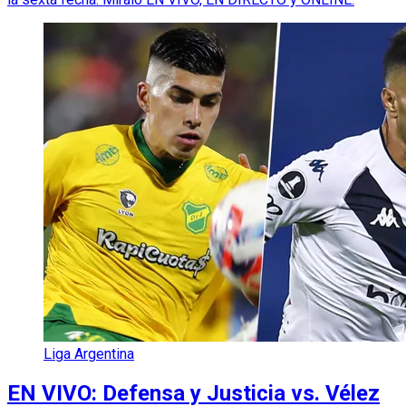
Liga Argentina
EN VIVO: Defensa y Justicia vs. Vélez