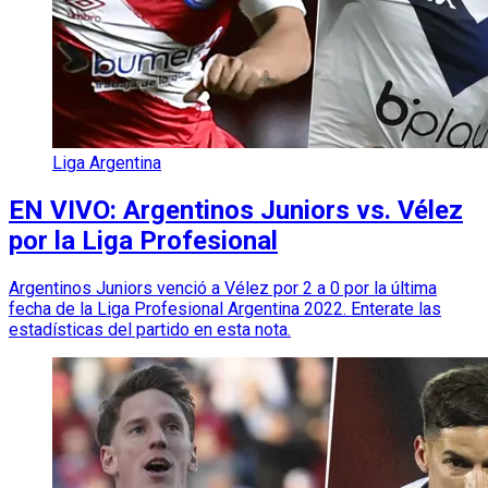
Liga Argentina
EN VIVO: Argentinos Juniors vs. Vélez
por la Liga Profesional
Argentinos Juniors venció a Vélez por 2 a 0 por la última
fecha de la Liga Profesional Argentina 2022. Enterate las
estadísticas del partido en esta nota.