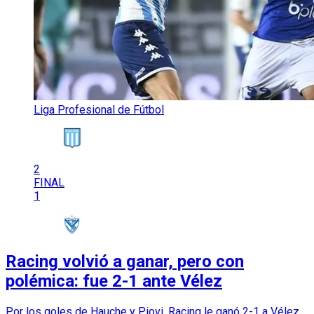
Liga Profesional de Fútbol
2
FINAL
1
Racing volvió a ganar, pero con
polémica: fue 2-1 ante Vélez
Por los goles de Hauche y Piovi, Racing le ganó 2-1 a Vélez.