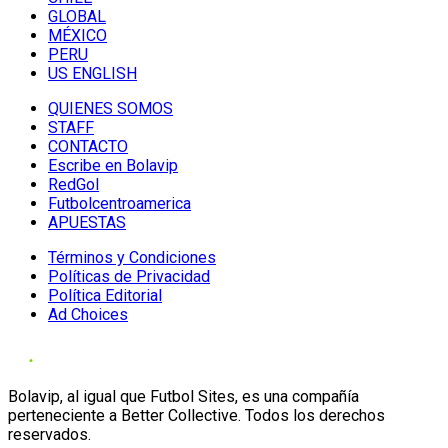
GLOBAL
MÉXICO
PERU
US ENGLISH
QUIENES SOMOS
STAFF
CONTACTO
Escribe en Bolavip
RedGol
Futbolcentroamerica
APUESTAS
Términos y Condiciones
Políticas de Privacidad
Política Editorial
Ad Choices
Bolavip, al igual que Futbol Sites, es una compañía
perteneciente a Better Collective. Todos los derechos
reservados.