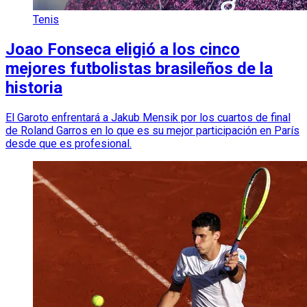
Tenis
Joao Fonseca eligió a los cinco
mejores futbolistas brasileños de la
historia
El Garoto enfrentará a Jakub Mensik por los cuartos de final
de Roland Garros en lo que es su mejor participación en París
desde que es profesional.