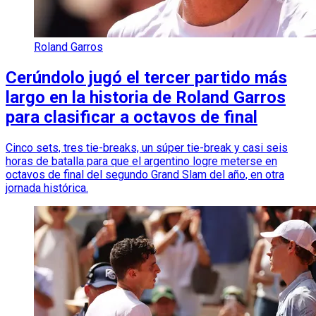
Roland Garros
Cerúndolo jugó el tercer partido más
largo en la historia de Roland Garros
para clasificar a octavos de final
Cinco sets, tres tie-breaks, un súper tie-break y casi seis
horas de batalla para que el argentino logre meterse en
octavos de final del segundo Grand Slam del año, en otra
jornada histórica.