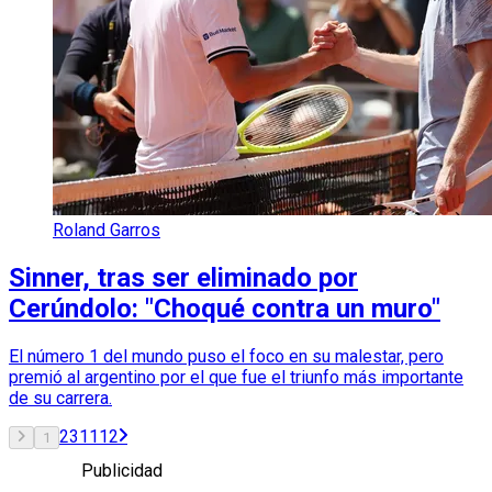
Roland Garros
Sinner, tras ser eliminado por
Cerúndolo: "Choqué contra un muro"
El número 1 del mundo puso el foco en su malestar, pero
premió al argentino por el que fue el triunfo más importante
de su carrera.
2
3
11
12
1
Publicidad