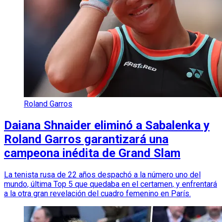
Roland Garros
Daiana Shnaider eliminó a Sabalenka y
Roland Garros garantizará una
campeona inédita de Grand Slam
La tenista rusa de 22 años despachó a la número uno del
mundo, última Top 5 que quedaba en el certamen, y enfrentará
a la otra gran revelación del cuadro femenino en París.