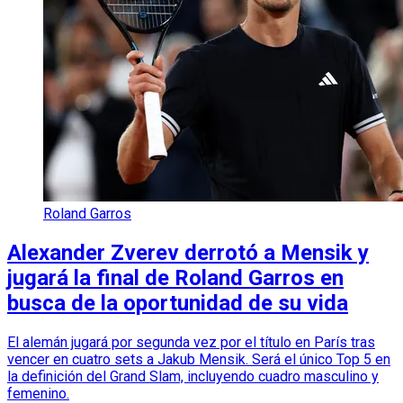
Roland Garros
Alexander Zverev derrotó a Mensik y
jugará la final de Roland Garros en
busca de la oportunidad de su vida
El alemán jugará por segunda vez por el título en París tras
vencer en cuatro sets a Jakub Mensik. Será el único Top 5 en
la definición del Grand Slam, incluyendo cuadro masculino y
femenino.