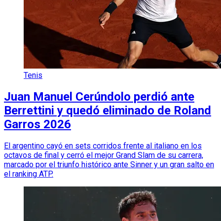
Tenis
Juan Manuel Cerúndolo perdió ante
Berrettini y quedó eliminado de Roland
Garros 2026
El argentino cayó en sets corridos frente al italiano en los
octavos de final y cerró el mejor Grand Slam de su carrera,
marcado por el triunfo histórico ante Sinner y un gran salto en
el ranking ATP.